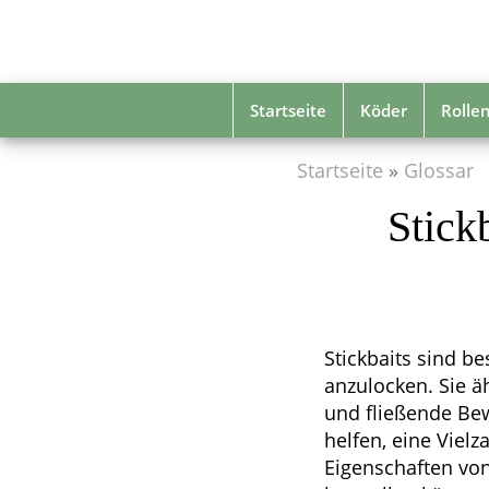
Skip
to
main
content
Startseite
Köder
Rolle
Startseite
Glossar
Stick
Stickbaits sind b
anzulocken. Sie 
und fließende Bew
helfen, eine Vielz
Eigenschaften von