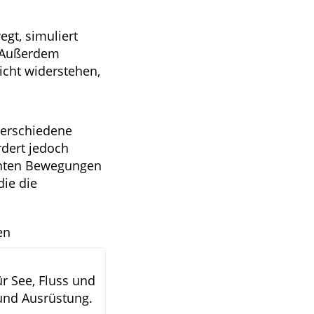
gt, simuliert
. Außerdem
cht widerstehen,
 verschiedene
rdert jedoch
chten Bewegungen
die die
en
ür See, Fluss und
 und Ausrüstung.