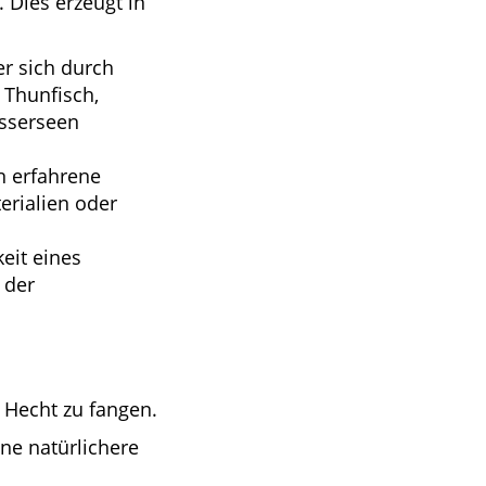
Dies erzeugt in
er sich durch
 Thunfisch,
asserseen
en erfahrene
erialien oder
eit eines
 der
 Hecht zu fangen.
ne natürlichere