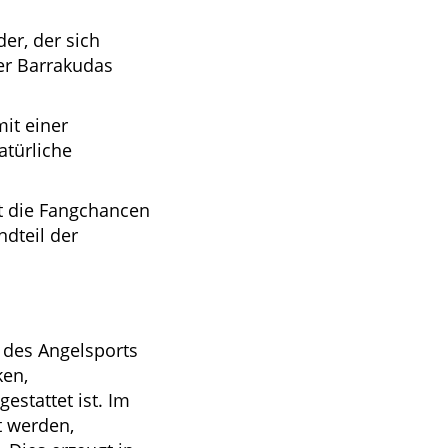
der, der sich
er Barrakudas
mit einer
türliche
t die Fangchancen
ndteil der
h des Angelsports
ken,
stattet ist. Im
t werden,