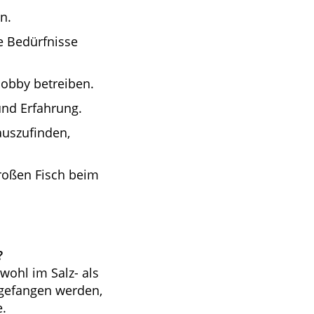
n.
ie Bedürfnisse
 Hobby betreiben.
und Erfahrung.
auszufinden,
großen Fisch beim
?
owohl im Salz- als
 gefangen werden,
e.