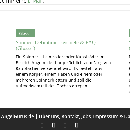
be mir eine
E-Mail
.
Glossar
Spinner: Definition, Beispiele & FAQ
(Glossar)
Ein Spinner ist ein rotierender Kunstköder im
Bereich Angeln, der hauptsächlich zum Fang von
Raubfischen verwendet wird. Es besteht aus
einem Körper, einem Haken und einem oder
mehreren Spinnerblättern und soll die
Aufmerksamkeit des Fisches erregen.
t
AngelGurus.de
|
Über uns
,
Kontakt
,
Jobs
,
Impressum
&
Da