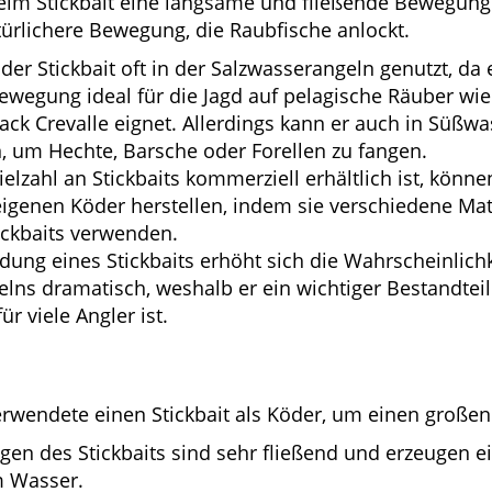
im Stickbait eine langsame und fließende Bewegung. 
türlichere Bewegung, die Raubfische anlockt.
 der Stickbait oft in der Salzwasserangeln genutzt, da 
wegung ideal für die Jagd auf pelagische Räuber wie
ack Crevalle eignet. Allerdings kann er auch in Süßw
, um Hechte, Barsche oder Forellen zu fangen.
elzahl an Stickbaits kommerziell erhältlich ist, könn
eigenen Köder herstellen, indem sie verschiedene Mat
tickbaits verwenden.
ung eines Stickbaits erhöht sich die Wahrscheinlichk
elns dramatisch, weshalb er ein wichtiger Bestandteil
r viele Angler ist.
erwendete einen Stickbait als Köder, um einen großen
en des Stickbaits sind sehr fließend und erzeugen ei
 Wasser.