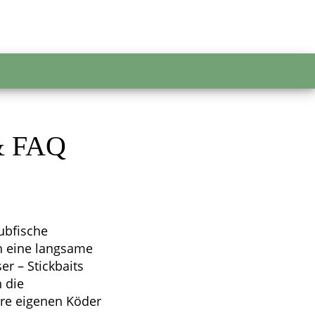
 & FAQ
ubfische
h eine langsame
r – Stickbaits
n die
ihre eigenen Köder