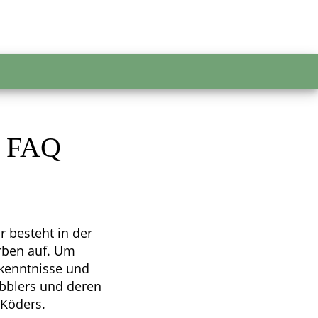
& FAQ
r besteht in der
rben auf. Um
dkenntnisse und
obblers und deren
 Köders.