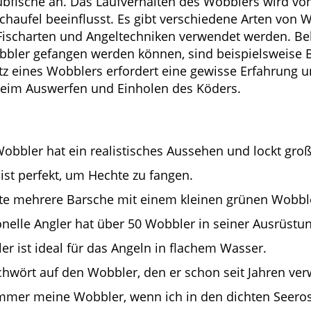
ubfische an. Das Laufverhalten des Wobblers wird vo
haufel beeinflusst. Es gibt verschiedene Arten von W
Fischarten und Angeltechniken verwendet werden. Bel
bbler gefangen werden können, sind beispielsweise 
tz eines Wobblers erfordert eine gewisse Erfahrung 
 beim Auswerfen und Einholen des Köders.
obbler hat ein realistisches Aussehen und lockt groß
ist perfekt, um Hechte zu fangen.
te mehrere Barsche mit einem kleinen grünen Wobbl
onelle Angler hat über 50 Wobbler in seiner Ausrüstun
r ist ideal für das Angeln in flachem Wasser.
chwört auf den Wobbler, den er schon seit Jahren ver
 immer meine Wobbler, wenn ich in den dichten Seeros