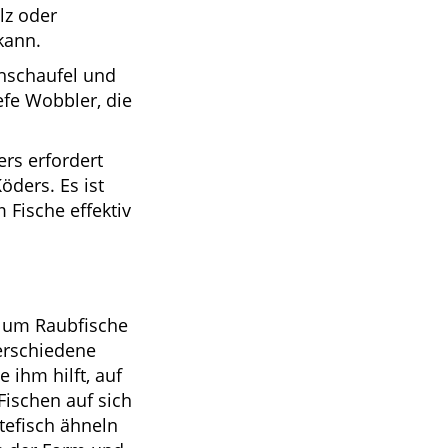
lz oder
kann.
hschaufel und
efe Wobbler, die
rs erfordert
ders. Es ist
Fische effektiv
, um Raubfische
verschiedene
 ihm hilft, auf
ischen auf sich
tefisch ähneln