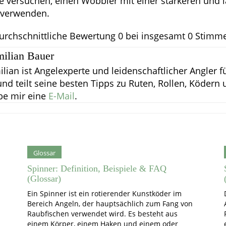
e versuchen, einen Wobbler mit einer stärkeren und 
 verwenden.
urchschnittliche Bewertung
0
bei insgesamt
0
Stimm
ilian Bauer
lian ist Angelexperte und leidenschaftlicher Angler f
nd teilt seine besten Tipps zu Ruten, Rollen, Ködern
be mir eine
E-Mail
.
Glossar
Spinner: Definition, Beispiele & FAQ
(Glossar)
Ein Spinner ist ein rotierender Kunstköder im
Bereich Angeln, der hauptsächlich zum Fang von
Raubfischen verwendet wird. Es besteht aus
einem Körper, einem Haken und einem oder