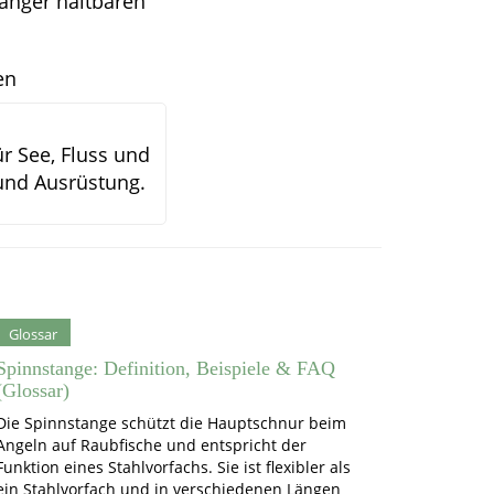
länger haltbaren
en
ür See, Fluss und
 und Ausrüstung.
Glossar
Spinnstange: Definition, Beispiele & FAQ
(Glossar)
Die Spinnstange schützt die Hauptschnur beim
Angeln auf Raubfische und entspricht der
Funktion eines Stahlvorfachs. Sie ist flexibler als
ein Stahlvorfach und in verschiedenen Längen