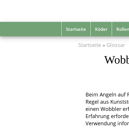
Skip
to
main
content
Startseite
Köder
Rolle
Startseite
Glossar
Wobb
Beim Angeln auf R
Regel aus Kunsts
einen Wobbler er
Erfahrung erforde
Verwendung inform