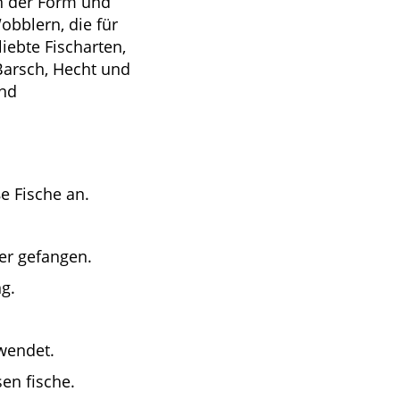
n der Form und
obblern, die für
iebte Fischarten,
Barsch, Hecht und
und
e Fische an.
er gefangen.
g.
wendet.
en fische.