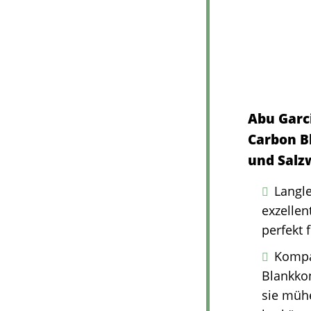
Abu Garc
Carbon B
und Salz
Langle
exzellen
perfekt 
Kompak
Blankkon
sie müh