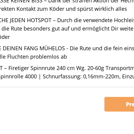
SSE KEINEN BISS – Dank der straffen Aktion der Hech
rekten Kontakt zum Köder und spürst wirklich alles
CHE JEDEN HOTSPOT – Durch die verwendete Hochlei
h die Rute besonders gut auf und ermöglicht Dir weit
öder
 DEINEN FANG MÜHELOS - Die Rute und die fein eins
lle Fluchten problemlos ab
T – Firetiger Spinnrute 240 cm Wg. 20-60g Transport
 Spinnrolle 4000 | Schnurfassung: 0,16mm-220m, Ein
Pr