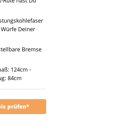
t-Rute hast Du
stungskohlefaser
e Würfe Deiner
tellbare Bremse
maß: 124cm -
zug: 84cm
eis prüfen*