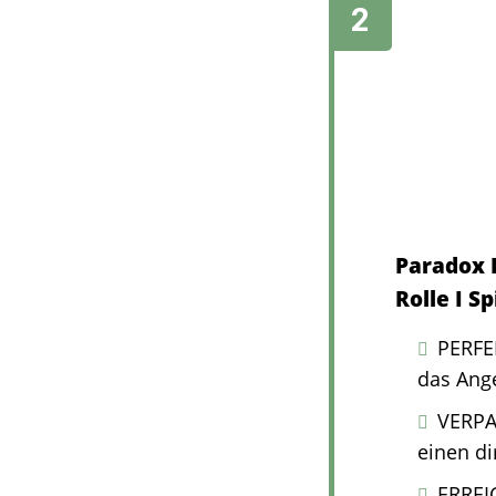
Paradox F
Rolle I S
PERFE
das Ang
VERPA
einen di
ERREI