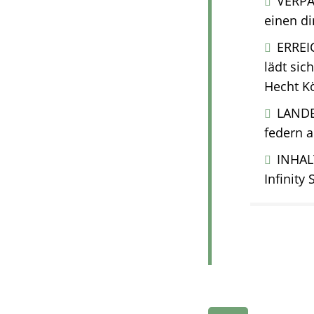
VERPA
einen di
ERREI
lädt sic
Hecht K
LANDE
federn a
INHAL
Infinity