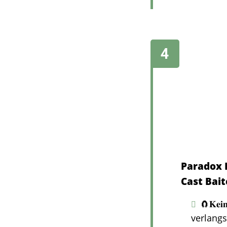
Paradox 
Cast Bait
🧲𝐊𝐞
verlangs