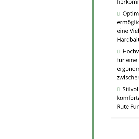
herkömml
Optimi
ermöglic
eine Vie
Hardbait
Hochw
für ein
ergonomi
zwischen
Stilvo
komfort
Rute Fun