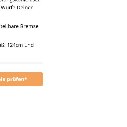
e Würfe Deiner
tellbare Bremse
maß: 124cm und
eis prüfen*