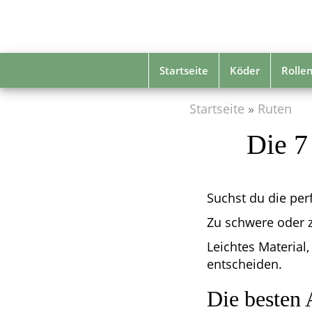
Skip
to
main
content
Startseite
Köder
Rolle
Startseite
Ruten
Die 7
Suchst du die perf
Zu schwere oder 
Leichtes Material,
entscheiden.
Die besten 