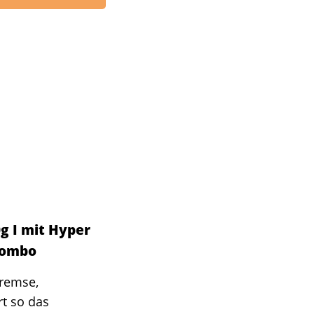
g I mit Hyper
 Combo
tbremse,
t so das